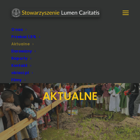
O nas
Przekaż 1,5%
Aktualne
Darowizny
Raporty
Kontakt
oblaci.pl
Filmy
AKTUALNE