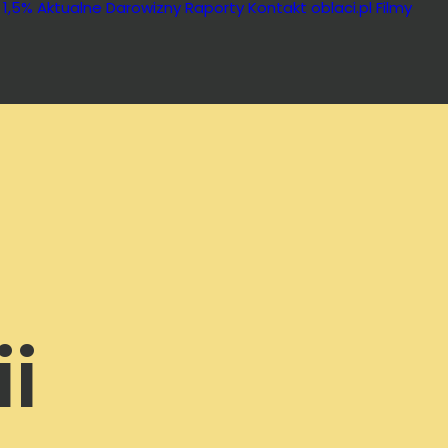
 1,5%
Aktualne
Darowizny
Raporty
Kontakt
oblaci.pl
Filmy
i