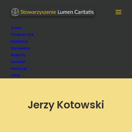
O nas
Przekaż 1,5%
Aktualne
Darowizny
Raporty
Kontakt
oblaci.pl
Filmy
Jerzy Kotowski