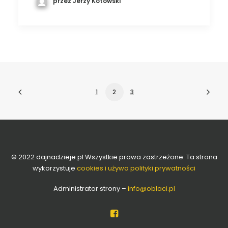
przez Jerzy Kotowski
1
2
3
© 2022 dajnadzieje.pl Wszystkie prawa zastrzeżone. Ta strona
wykorzystuje
cookies i używa polityki prywatności
Administrator strony –
info
@oblaci.pl