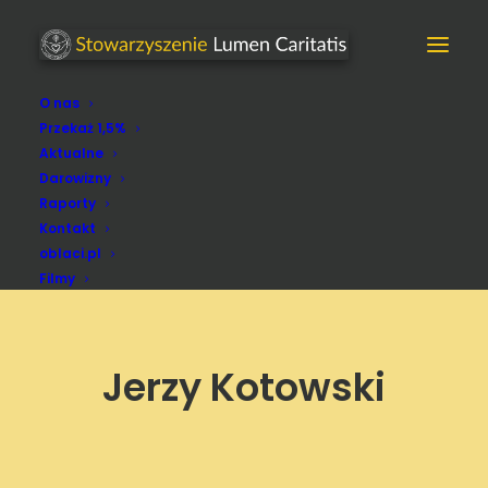
O nas
Przekaż 1,5%
Aktualne
Darowizny
Raporty
Kontakt
oblaci.pl
Filmy
Jerzy Kotowski