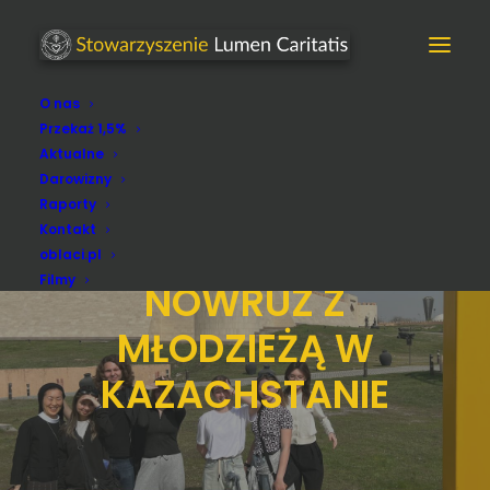
O nas
Przekaż 1,5%
Aktualne
Darowizny
Raporty
Kontakt
oblaci.pl
Filmy
NOWRUZ Z
MŁODZIEŻĄ W
KAZACHSTANIE