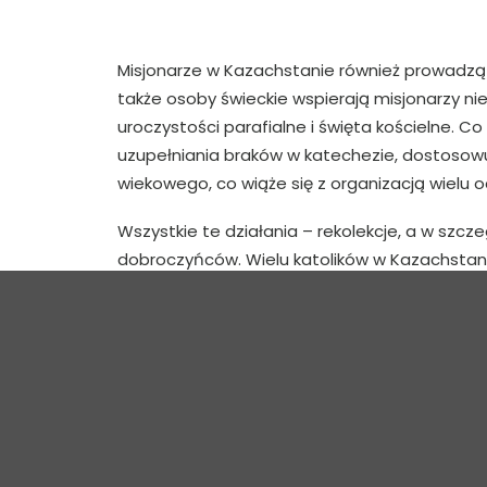
Misjonarze w Kazachstanie również prowadzą 
także osoby świeckie wspierają misjonarzy ni
uroczystości parafialne i święta kościelne. C
uzupełniania braków w katechezie, dostosowu
wiekowego, co wiąże się z organizacją wielu 
Wszystkie te działania – rekolekcje, a w szczeg
dobroczyńców. Wielu katolików w Kazachstanie 
pomoc i bardzo wdzięczni są wszystkim ofia
Podsumowując o. Alan, misjonarz z Kazachsta
przebiegów.” Ta prosta myśl doskonale oddaje
[foogallery id=”119440″]