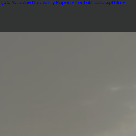
 1,5%
Aktualne
Darowizny
Raporty
Kontakt
oblaci.pl
Filmy