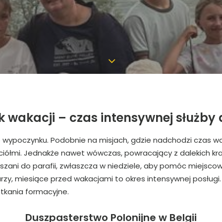
 wakacji – czas intensywnej służby d
go wypoczynku. Podobnie na misjach, gdzie nadchodzi czas wa
jaciółmi. Jednakże nawet wówczas, powracający z dalekich kra
aszani do parafii, zwłaszcza w niedziele, aby pomóc miejs
zy, miesiące przed wakacjami to okres intensywnej posługi. W
otkania formacyjne.
Duszpasterstwo Polonijne w Belgii