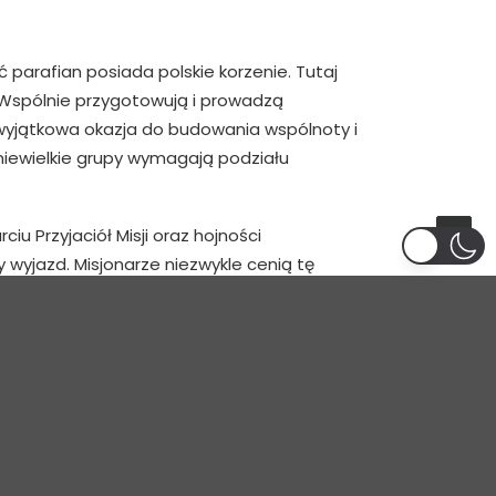
parafian posiada polskie korzenie. Tutaj
. Wspólnie przygotowują i prowadzą
to wyjątkowa okazja do budowania wspólnoty i
niewielkie grupy wymagają podziału
iu Przyjaciół Misji oraz hojności
 wyjazd. Misjonarze niezwykle cenią tę
oczynek.
 grupą młodzieży powiedział: „Nie ma pustych
łużbą.