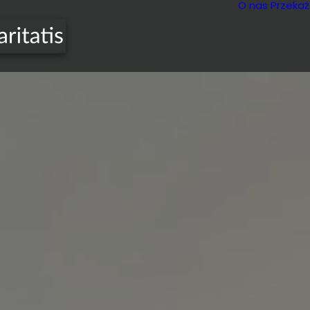
O nas
Przekaż