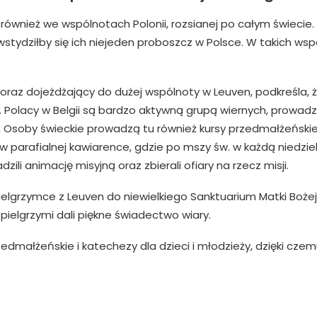
również we wspólnotach Polonii, rozsianej po całym świecie. 
 powstydziłby się ich niejeden proboszcz w Polsce. W takich w
 oraz dojeżdżający do dużej wspólnoty w Leuven, podkreśla, 
 Polacy w Belgii są bardzo aktywną grupą wiernych, prowadz
soby świeckie prowadzą tu również kursy przedmałżeńskie i 
w parafialnej kawiarence, gdzie po mszy św. w każdą niedziel
ili animację misyjną oraz zbierali ofiary na rzecz misji.
ielgrzymce z Leuven do niewielkiego Sanktuarium Matki Bożej
pielgrzymi dali piękne świadectwo wiary.
edmałżeńskie i katechezy dla dzieci i młodzieży, dzięki cz