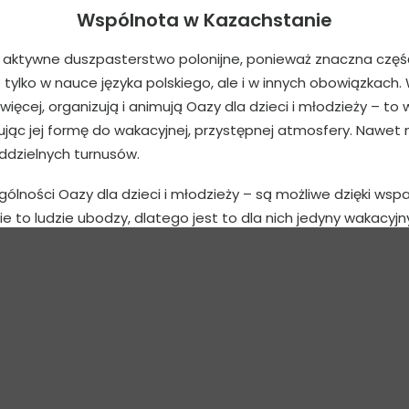
Wspólnota w Kazachstanie
aktywne duszpasterstwo polonijne, ponieważ znaczna część 
e tylko w nauce języka polskiego, ale i w innych obowiązkach
o więcej, organizują i animują Oazy dla dzieci i młodzieży – 
jąc jej formę do wakacyjnej, przystępnej atmosfery. Nawet 
oddzielnych turnusów.
ólności Oazy dla dzieci i młodzieży – są możliwe dzięki wsparc
to ludzie ubodzy, dlatego jest to dla nich jedyny wakacyjny
rodawcom, dzięki którym mogą zorganizować ten cenny wyp
nu, w przerwie między celebracją Mszy Świętej a wyjazdem z
 misyjną rzeczywistość, gdzie każdy dzień jest wypełniony s