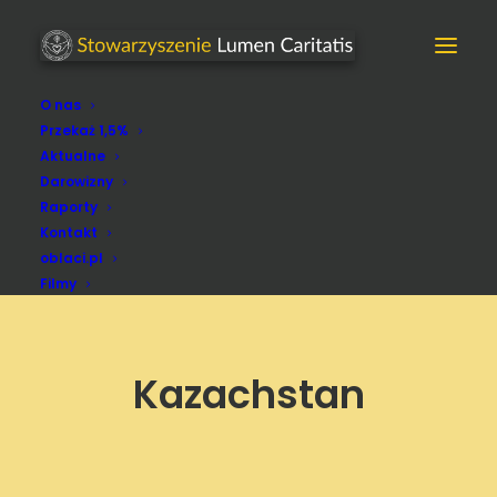
O nas
Przekaż 1,5%
Aktualne
Darowizny
Raporty
Kontakt
oblaci.pl
Filmy
Kazachstan