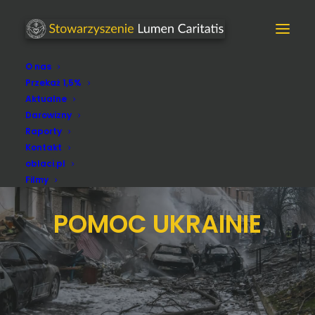
O nas
Przekaż 1,5%
Aktualne
Darowizny
Raporty
Kontakt
oblaci.pl
Filmy
POMOC UKRAINIE